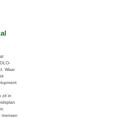
al
at
e OLO-
ct. Waar
ek
elopment
zit in
eidsplan
ic
wat mensen