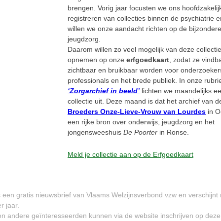
brengen. Vorig jaar focusten we ons hoofdzakelij
registreren van collecties binnen de psychiatrie en
willen we onze aandacht richten op de bijzonder
jeugdzorg.
Daarom willen zo veel mogelijk van deze collecti
opnemen op onze
erfgoedkaart
, zodat ze vindb
zichtbaar en bruikbaar worden voor onderzoeker
professionals en het brede publiek. In onze rubri
‘Zorgarchief in beeld’
lichten we maandelijks e
collectie uit. Deze maand is dat het archief van d
Broeders Onze-Lieve-Vrouw van Lourdes
in O
een rijke bron over onderwijs, jeugdzorg en het
jongensweeshuis
De Poorter
in Ronse.
Meld je collectie aan op de Erfgoedkaart
s een gratis nieuwsbrief van Vlaams Welzijnsverbond vzw en verschijnt
r jaar.
 en andere geïnteresseerden kunnen via de website inschrijven op deze