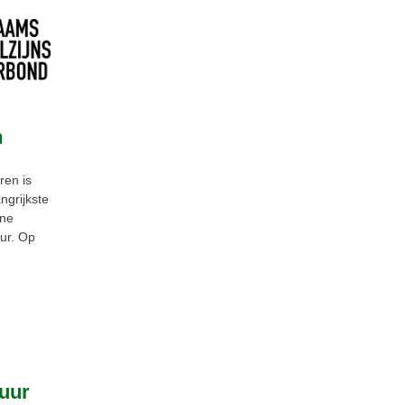
n
ren is
ngrijkste
ine
uur. Op
tuur