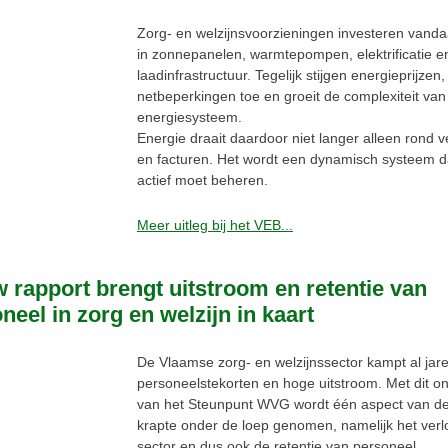
Zorg- en welzijnsvoorzieningen investeren vand
in zonnepanelen, warmtepompen, elektrificatie e
laadinfrastructuur. Tegelijk stijgen energieprijze
netbeperkingen toe en groeit de complexiteit van
energiesysteem.
Energie draait daardoor niet langer alleen rond v
en facturen. Het wordt een dynamisch systeem da
actief moet beheren.
Meer uitleg bij het VEB...
 rapport brengt uitstroom en retentie van
neel in zorg en welzijn in kaart
De Vlaamse zorg- en welzijnssector kampt al jar
personeelstekorten en hoge uitstroom. Met dit o
van het Steunpunt WVG wordt één aspect van d
krapte onder de loep genomen, namelijk het verl
sector en dus ook de retentie van personeel.