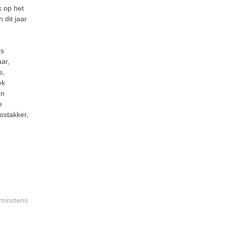
k op het
 dit jaar
e
es
aar,
s,
ek
en
e
ostakker,
 minstens